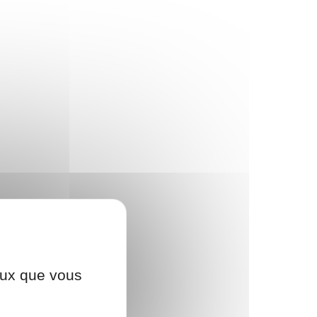
ceux que vous