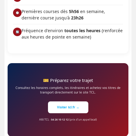
Premières courses dès
5h56
en semaine,
🕔
dernière course jusqu'à
23h26
Fréquence d'environ
toutes les heures
(renforcée
🔄
aux heures de pointe en semaine)
🎫 Préparez votre trajet
Consultez les horaires complets, les itinéraires et achetez vos titres de
transport directement sur le site TCL.
Visiter tcl.fr →
Allô TCL :
04 26 10 12 12
(prix d'un appel local)