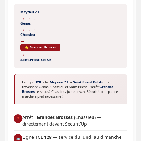
Meyzieu Z.I.
→ → →
Genas
→ → →
Chassieu
→
⭐ Grandes Brosses
→
Saint-Priest Bel Air
La ligne
128
relie
Meyzieu Z.I.
à
Saint-Priest Bel Air
en
traversant Genas, Chassieu et Saint-Priest. L'arrêt
Grandes
Brosses
se situe à Chassieu, juste devant Sécurit'Up — pas de
marche à pied nécessaire !
Arrêt :
Grandes Brosses
(Chassieu) —
📍
directement devant Sécurit'Up
Ligne TCL
128
— service du lundi au dimanche
🚌